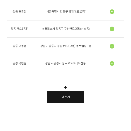
강동 둔촌점
서울특별시 강동구 양재대로 1377
+
강동 천호1동점
서울특별시 강동구 구천면로 258 (천호동)
+
강릉 교동점
강원도 강릉시 정원로 60(교동) 동보빌딩 1층
+
강릉 옥천점
강원도 강릉시 율곡로 2828 (옥천동)
+
+
더 보기