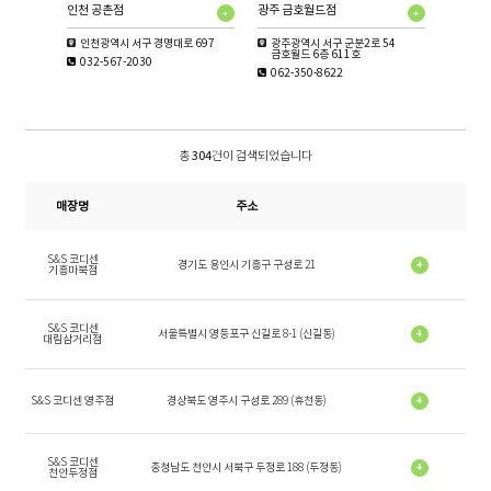
인천 공촌점
광주 금호월드점
인천광역시 서구 경명대로 697
광주광역시 서구 군분2로 54
금호월드 6층 611호
032-567-2030
062-350-8622
총
304
건이 검색되었습니다
매장명
주소
S&S 코디센
경기도 용인시 기흥구 구성로 21
+
기흥마북점
S&S 코디센
서울특별시 영등포구 신길로 8-1 (신길동)
+
대림삼거리점
S&S 코디센 영주점
경상북도 영주시 구성로 289 (휴천동)
+
S&S 코디센
충청남도 천안시 서북구 두정로 188 (두정동)
+
천안두정점