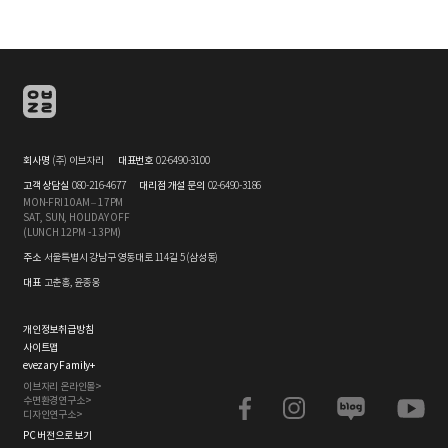
회사명
(주) 이브자리
대표번호
02-6490-3100
고객 상담실
080-216-4677
대리점 개설 문의
02-6490-3186
MON-FRI 10AM – 17PM
SAT, SUN, HOLIDAY OFF
(LUNCH 12PM - 13PM)
주소
서울특별시 강남구 영동대로 114길 5 (삼성동)
대표
고춘홍, 윤종웅
개인정보취급방침
사이트맵
evezary Family
+
이브자리 온라인몰>
수면환경연구소>
디자인연구소>
PC 버전으로 보기