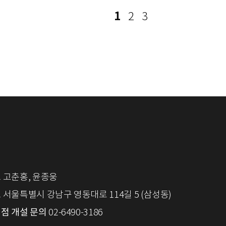
1
2
3
표
고춘홍, 윤종웅
소
서울특별시 강남구 영동대로 114길 5 (삼성동)
점 개설 문의
02-6490-3186