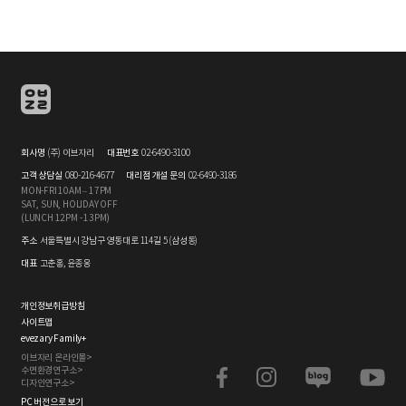
회사명
(주) 이브자리
대표번호
02-6490-3100
고객 상담실
080-216-4677
대리점 개설 문의
02-6490-3186
MON-FRI 10AM – 17PM
SAT, SUN, HOLIDAY OFF
(LUNCH 12PM - 13PM)
주소
서울특별시 강남구 영동대로 114길 5 (삼성동)
대표
고춘홍, 윤종웅
개인정보취급방침
사이트맵
evezary Family
+
이브자리 온라인몰>
수면환경연구소>
디자인연구소>
PC 버전으로 보기