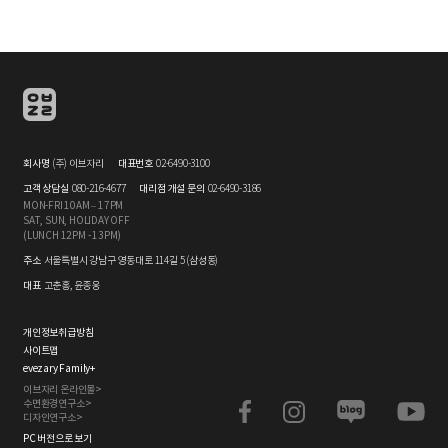
회사명
(주) 이브자리
대표번호
02-6490-3100
고객 상담실
080-216-4677
대리점 개설 문의
02-6490-3186
MON-FRI 10AM – 17PM
SAT, SUN, HOLIDAY OFF
(LUNCH 12PM - 13PM)
주소
서울특별시 강남구 영동대로 114길 5 (삼성동)
대표
고춘홍, 윤종웅
개인정보취급방침
사이트맵
evezary Family
+
이브자리 온라인몰>
수면환경연구소>
디자인연구소>
PC 버전으로 보기