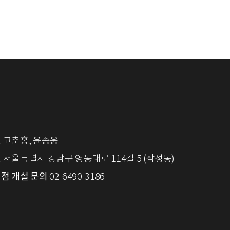
표
고춘홍, 윤종웅
소
서울특별시 강남구 영동대로 114길 5 (삼성동)
점 개설 문의
02-6490-3186