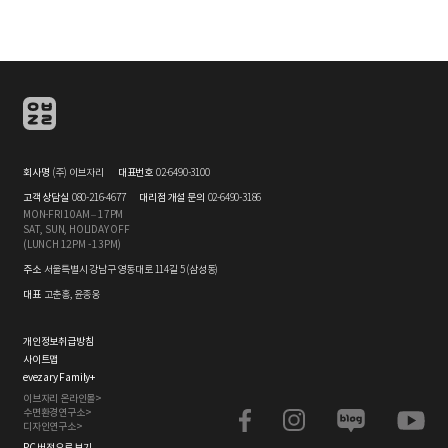
회사명
(주) 이브자리
대표번호
02-6490-3100
고객 상담실
080-216-4677
대리점 개설 문의
02-6490-3186
MON-FRI 10AM – 17PM
SAT, SUN, HOLIDAY OFF
(LUNCH 12PM - 13PM)
주소
서울특별시 강남구 영동대로 114길 5 (삼성동)
대표
고춘홍, 윤종웅
개인정보취급방침
사이트맵
evezary Family
+
이브자리 온라인몰>
수면환경연구소>
디자인연구소>
PC 버전으로 보기