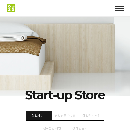
Start-up Store
창업가이드
창업성공 스토리
창업점포 추천
점포물건 제안
매장개설 문의